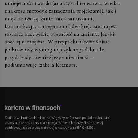
umiejętności twarde (analityka biznesowa, wiedza
z zakresu metodyk zarządzania projektami), jak i
miękkie (zarządzanie interesariuszami,
komunikacja, umiejętności liderskie). Istotna jest
również oczywiście otwartość na zmiany. Języki
obce są niezbędne. W przypadku Credit Suisse
podstawowy wymóg to język angielski, ale
przydaje się również język niemiecki –
podsumowuje Izabela Kramarz.
Karierawfinansach.pl to największy w Polsce portal z ofertami
pracy przeznaczony dla specjalistów z branży finansowej,
bankowej, ubezpieczeniowej oraz sektora BPO/SSC.