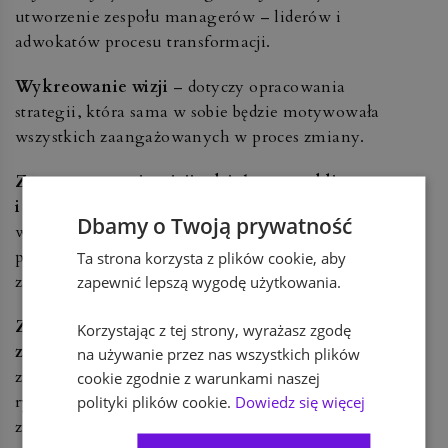
utworzenie zespołu managerów – liderów i
adwokatów procesu transformacji.
Wykreowanie wizji
– dotyczy opracowania
strategii, która sama w sobie będzie motywowała
wszystkich zaangażowanych w proces zmiany.
Zaprezentowanie wizji udziałowcom, klientom
i pracownikom
– przekazanie informacji
Dbamy o Twoją prywatność
wszystkim interesariuszom wiąże się w tym
przypadku z próbą nauczenia ich nowych
Ta strona korzysta z plików cookie, aby
zachowań w kontekście zmiany.
zapewnić lepszą wygodę użytkowania.
Zapewnienie innym możliwości działania w
Korzystając z tej strony, wyrażasz zgodę
zgodzie z wizją
– dzięki temu każdy uczestnik
na używanie przez nas wszystkich plików
zmiany będzie bardziej skory do podejmowania
cookie zgodnie z warunkami naszej
ryzyka oraz będzie miał bezpośredni wpływ na
polityki plików cookie.
Dowiedz się więcej
zmianę systemów oraz struktur.