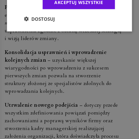
AKCEPTUJ WSZYSTKIE
Planowanie i osiąganie szybkich sukcesów
–
etap wdrożenia działań związanych z
change
DOSTOSUJ
management
pozwala wprowadzić wszystkie
usprawnienia zgodnie z obraną wcześniej strategią
i wizją liderów zmiany.
Konsolidacja usprawnień i wprowadzenie
kolejnych zmian
– uzyskanie większej
wiarygodności po wprowadzeniu z sukcesem
pierwszych zmian pozwala na stworzenie
struktury złożonej ze specjalistów zdolnych do
wprowadzania kolejnych.
Utrwalenie nowego podejścia
– dotyczy przede
wszystkim zdefiniowania powiązań pomiędzy
zachowaniami a poprawą wyników firmy oraz
stworzenia kadry managerskiej realizującej
założenia organizacji, która doświadczyła procesu