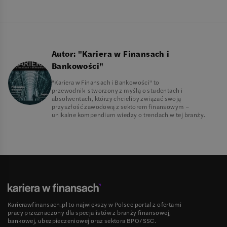
Autor:
"Kariera w Finansach i
Bankowości"
"Kariera w Finansach i Bankowości" to
przewodnik stworzony z myślą o studentach i
absolwentach, którzy chcieliby związać swoją
przyszłość zawodową z sektorem finansowym –
unikalne kompendium wiedzy o trendach w tej branży.
Karierawfinansach.pl to największy w Polsce portal z ofertami
pracy przeznaczony dla specjalistów z branży finansowej,
bankowej, ubezpieczeniowej oraz sektora BPO/SSC.