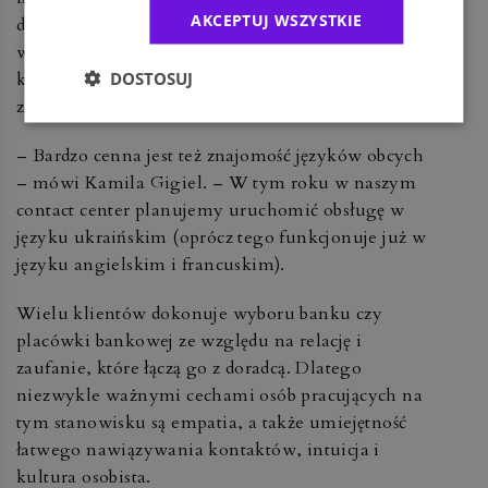
AKCEPTUJ WSZYSTKIE
dotyka jednak wielu aspektów, dlatego mile
widziani są także kandydaci, którzy skończyli takie
DOSTOSUJ
kierunki jak psychologia, socjologia czy
zarządzanie.
– Bardzo cenna jest też znajomość języków obcych
– mówi Kamila Gigiel. – W tym roku w naszym
contact center planujemy uruchomić obsługę w
języku ukraińskim (oprócz tego funkcjonuje już w
języku angielskim i francuskim).
Wielu klientów dokonuje wyboru banku czy
placówki bankowej ze względu na relację i
zaufanie, które łączą go z doradcą. Dlatego
niezwykle ważnymi cechami osób pracujących na
tym stanowisku są empatia, a także umiejętność
łatwego nawiązywania kontaktów, intuicja i
kultura osobista.