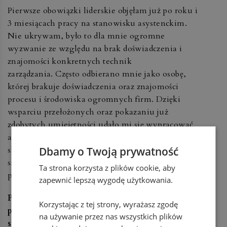
Pierwsze obowiązki liderskie objęłam już po roku i
3 miesiącach pracy na stanowisku asystenckim.
Nie ukrywam, było to dla mnie ogromne
wyzwanie ze względu na brak doświadczenia i
znajomości konkretnych technik
zarządzania. Często odbierano mnie jako osobę,
której brakuje doświadczenia oraz znajomości
procesu i środowiska ogromnych firm. Dzięki
wsparciu przełożonych oraz pokazaniu już
zdobytych umiejętności udało mi się wypracować
autorytet w zespole. Przede wszystkim starałam się
Dbamy o Twoją prywatność
skupić na wyznaczonych celach i zadaniach oraz
samorozwoju, nie na krytyce
Ta strona korzysta z plików cookie, aby
pozostałych współpracowników.
zapewnić lepszą wygodę użytkowania.
Pani kariera potoczyła się dość szybko. Co
Korzystając z tej strony, wyrażasz zgodę
pomogło Pani w 5 lat osiągnąć tak wysokie
na używanie przez nas wszystkich plików
stanowisko?