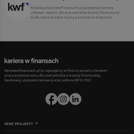
Redakcja KarierawFinansach.pl podejmuje tematy
ciekawe i ważne dla pracowników branży finansowej i
osób, które dopiero myślą o karierze w finansach.
Karierawfinansach.pl to największy w Polsce portal z ofertami
pracy przeznaczony dla specjalistów z branży finansowej,
bankowej, ubezpieczeniowej oraz sektora BPO/SSC.
INNE PROJEKTY