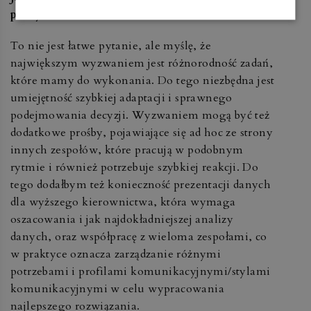
pracy?
To nie jest łatwe pytanie, ale myślę, że
największym wyzwaniem jest różnorodność zadań,
które mamy do wykonania. Do tego niezbędna jest
umiejętność szybkiej adaptacji i sprawnego
podejmowania decyzji. Wyzwaniem mogą być też
dodatkowe prośby, pojawiające się ad hoc ze strony
innych zespołów, które pracują w podobnym
rytmie i również potrzebuje szybkiej reakcji. Do
tego dodałbym też konieczność prezentacji danych
dla wyższego kierownictwa, która wymaga
oszacowania i jak najdokładniejszej analizy
danych, oraz współpracę z wieloma zespołami, co
w praktyce oznacza zarządzanie różnymi
potrzebami i profilami komunikacyjnymi/stylami
komunikacyjnymi w celu wypracowania
najlepszego rozwiązania.