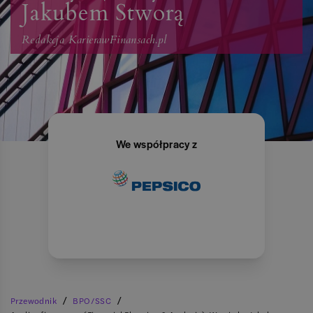
Jakubem Stworą
Redakcja KarierawFinansach.pl
We współpracy z
/
/
Przewodnik
BPO/SSC