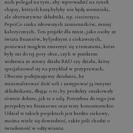
nich polegał na tym, aby wprowadzić na rynek
chipsy, których bazą byłyby nie będą ziemniaki,
ale alternatywne składniki, np. ciecierzyca.
PepsiCo szuka zdrowszych zamienników, mniej
kalorycznych. Ten projekt dla mnie, jako osoby ze
świata finansów, był jednym z ciekawszych,
ponieważ mogłem zmierzyć się z tematami, które
były mi do tej pory obce, czyli w punktem
widzenia ze strony działu R&D czy działu, który
specjalizował się na przykład w przyprawach.
Obecnie podejmujemy działania, by
minimalizować ilość soli i zastępować ją innymi
składnikami, dbając o to, by produkty smakowały
równie dobrze, jak te z solą. Potrzebna do tego jest
perspektywa finansowa oraz testy konsumenckie.
Udział w takich projektach jest bardzo ciekawy,
można wiele się dowiedzieć, także jeśli chodzi o
świadomość w odżywianiu.