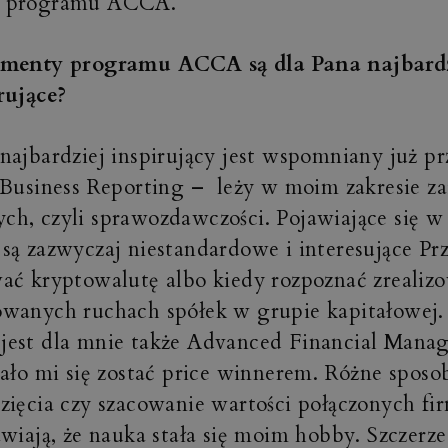
 programu ACCA.
ementy programu ACCA są dla Pana najbardzi
rujące?
najbardziej inspirujący jest wspomniany już p
 Business Reporting – leży w moim zakresie z
h, czyli sprawozdawczości. Pojawiające się w
są zazwyczaj niestandardowe i interesujące Prz
ać kryptowalutę albo kiedy rozpoznać zrealizo
owanych ruchach spółek w grupie kapitałowej
est dla mnie także Advanced Financial Manag
ało mi się zostać price winner
em. Różne sposo
zięcia czy szacowanie wartości połączonych fi
awiają, że nauka stała się moim hobby. Szczerz