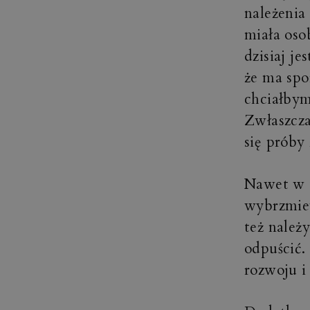
należenia
miała oso
dzisiaj je
że ma spo
chciałbym
Zwłaszcza
się próby
Nawet w 
wybrzmiew
też należ
odpuścić. 
rozwoju i 