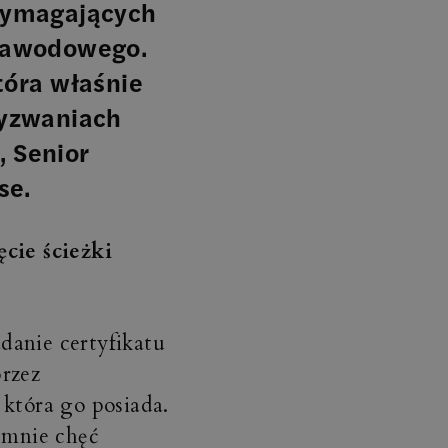
 wymagających
 zawodowego.
tóra właśnie
wyzwaniach
 Senior
ise.
cie ścieżki
danie certyfikatu
rzez
 która go posiada.
e mnie chęć