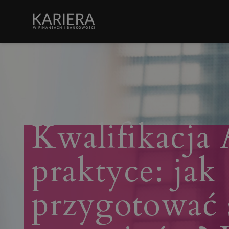
Kwalifikacj
praktyce: jak
przygotować 