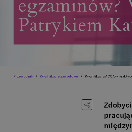
egzaminów? 
Patrykiem K
/
/
Przewodnik
Kwalifikacje zawodowe
Kwalifikacja ACCA w prakty
Zdobycie
pracują
międzyn