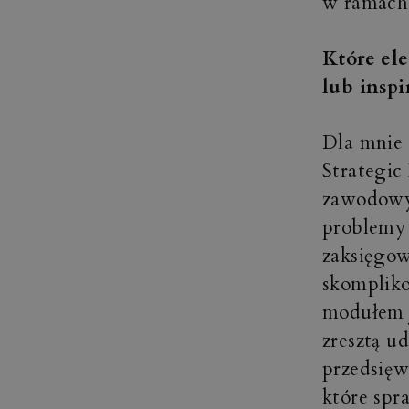
w ramach
Które el
lub inspi
Dla mnie 
Strategic
zawodowyc
problemy 
zaksięgow
skomplik
modułem j
zresztą ud
przedsięw
które spr