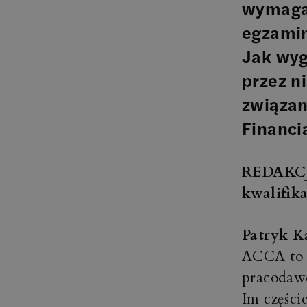
wymaga 
egzamin
Jak wyg
przez n
związan
Financi
REDAKCJA
kwalifik
Patryk K
ACCA to p
pracodawc
Im części