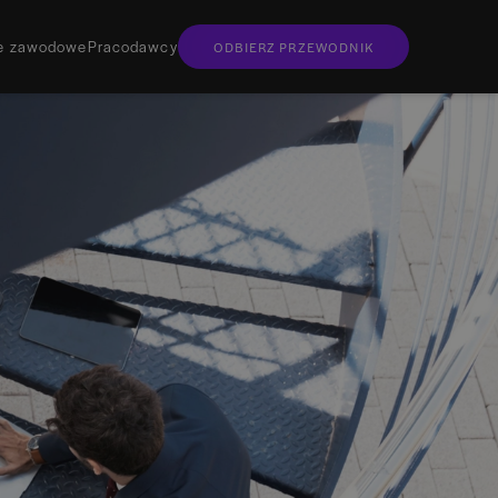
je zawodowe
Pracodawcy
ODBIERZ PRZEWODNIK
nie przewodnik w wersji elektronicznej
 wydania?
 egzemplarz do domu
rzewodnik osobiście?
go znajdziesz
ania