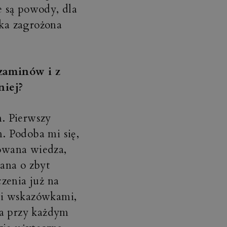
e są powody, dla
łka zagrożona
zaminów i z
niej?
. Pierwszy
. Podoba mi się,
owana wiedza,
ana o zbyt
zenia już na
mi wskazówkami,
 a przy każdym