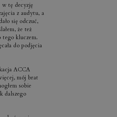
 w tę decyzję
ajęcia z audytu, a
dało się odczuć,
ałem, że też
 tego kluczem.
cała do podjęcia
ikacja ACCA
ięcej, mój brat
 mogłem sobie
ek dalszego