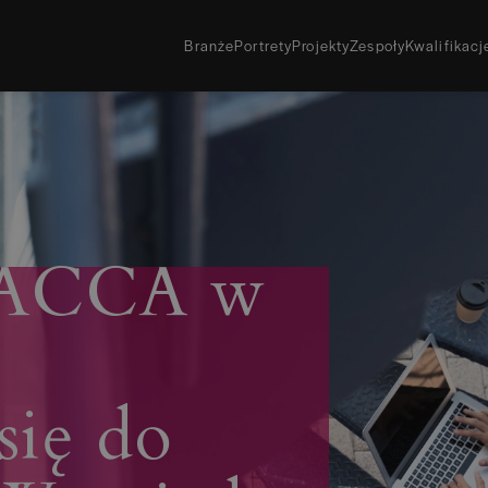
Branże
Portrety
Projekty
Zespoły
Kwalifikac
Pobierz bezpłat
Lubisz papierowe
Zamów darmowy
a ACCA w
Chcesz odebrać p
Sprawdź, gdzie 
Archiwalne wyd
się do