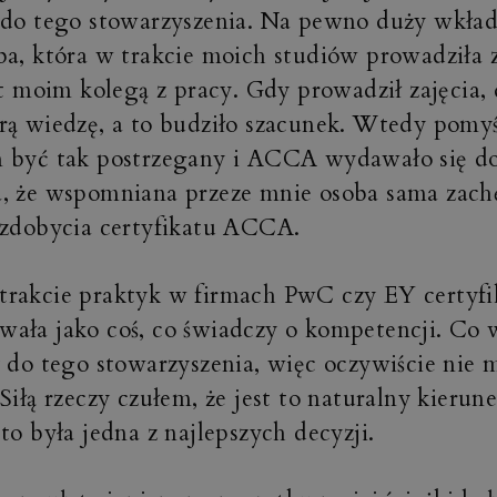
 do tego stowarzyszenia. Na pewno duży wkład
ba, która w trakcie moich studiów prowadziła z
st moim kolegą z pracy. Gdy prowadził zajęcia, 
rą wiedzę, a to budziło szacunek.
Wtedy pomyśl
 być tak postrzegany i ACCA wydawało się do
, że wspomniana przeze mnie osoba sama zachę
 zdobycia certyfikatu ACCA.
trakcie praktyk w firmach PwC czy EY certyf
ała jako coś, co świadczy o kompetencji. Co w
y do tego stowarzyszenia, więc oczywiście nie
Siłą rzeczy czułem, że jest to naturalny kierun
to była jedna z najlepszych decyzji.