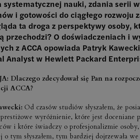
systematycznej nauki, zdania serii
ów i gotowości do ciągłego rozwoju
ląda ta droga z perspektywy osoby, k
ią przechodzi? O doświadczeniach i 
ych z ACCA opowiada Patryk Kawecki,
al Analyst w Hewlett Packard Enterpr
: Dlaczego zdecydował się Pan na rozpoczę
acji ACCA?
awecki:
Od czasów studiów słyszałem, że posia
restiżowe wyróżnienie, które jest doceniane p
ów i które świadczy o profesjonalizmie osoby,
ej o tym słyszałem, tym bardziej dojrzewała w