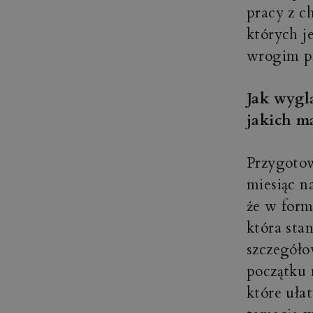
pracy z c
których j
wrogim pr
Jak wygl
jakich ma
Przygotow
miesiąc n
że w form
która sta
szczegóło
początku 
które uła