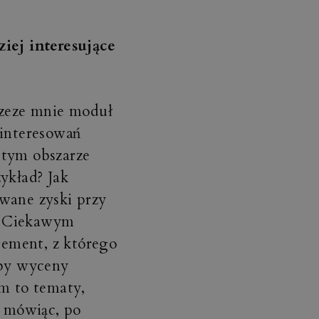
ej interesujące
rzeze mnie moduł
ainteresowań
 tym obszarze
ykład? Jak
wane zyski przy
. Ciekawym
ement, z którego
by wyceny
rm to tematy,
e mówiąc, po