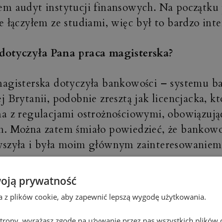
em audyt instytucji finansowych. Na początku
e łączyłem ze studiami, więc był to bardzo int
dotyczyła Pana praca magisterska?
magisterska dotyczyła bankowości – systemu 
j Brytanii, podobnie zresztą jak licencjacka, kt
na z regulacjami ostrożnościowymi, obowiązuj
h. Można zatem śmiało powiedzieć, że bankow
yszyła i była moim głównym zainteresowaniem
owym.
oją prywatność
go zatem nie kontynuował Pan pracy w ban
ta z plików cookie, aby zapewnić lepszą wygodę użytkowania.
ował się na pracę w Deloitte?
 strony, wyrażasz zgodę na używanie przez nas wszystkich plików 