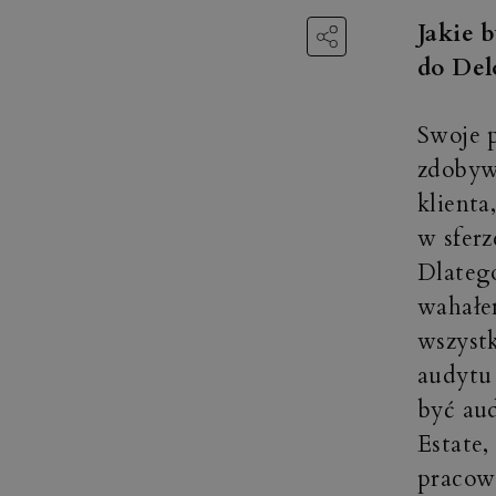
Jakie 
do Del
Swoje p
zdobyw
klienta
w sferz
Dlatego
wahałe
wszystk
audytu 
być aud
Estate,
pracowa