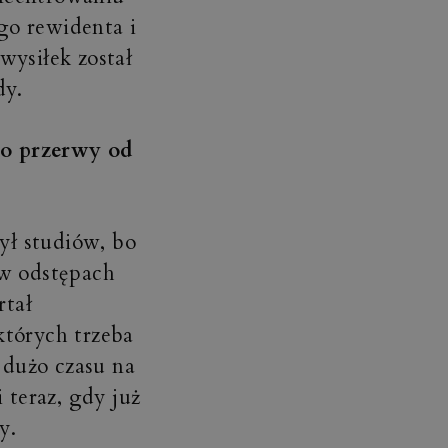
go rewidenta i
ysiłek został
dy.
io przerwy od
ył studiów, bo
w odstępach
rtał
tórych trzeba
 dużo czasu na
i teraz, gdy już
y.