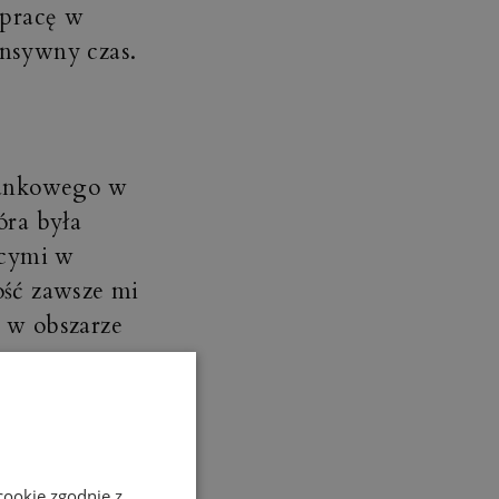
 pracę w
ensywny czas.
bankowego w
óra była
ącymi w
ość zawsze mi
 w obszarze
ku, tylko
cookie zgodnie z