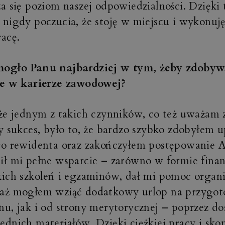
a się poziom naszej odpowiedzialności. Dzięki
nigdy poczucia, że stoję w miejscu i wykonuję 
acę.
ogło Panu najbardziej w tym, żeby zdobywa
le w karierze zawodowej?
że jednym z takich czynników, co też uważam 
y sukces, było to, że bardzo szybko zdobyłem 
go rewidenta oraz zakończyłem postępowanie 
ił mi pełne wsparcie – zarówno w formie fina
ich szkoleń i egzaminów, dał mi pomoc organi
aż mogłem wziąć dodatkowy urlop na przygot
u, jak i od strony merytorycznej – poprzez do
dnich materiałów. Dzięki ciężkiej pracy i sk