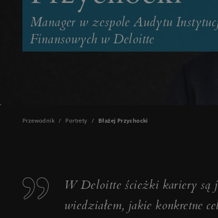
Manager w zespole Audytu Instytucj
Finansowych w Deloitte
Przewodnik
/
Portrety
/
Błażej Przychocki
W Deloitte ścieżki kariery są 
wiedziałem, jakie konkretne ce