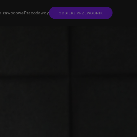
je zawodowe
Pracodawcy
ODBIERZ PRZEWODNIK
nie przewodnik w wersji elektronicznej
 wydania?
 egzemplarz do domu
rzewodnik osobiście?
go znajdziesz
ania