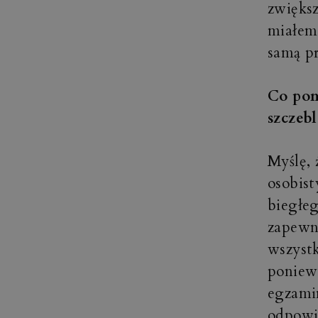
zwiększ
miałem 
samą pr
Co pom
szczeb
Myślę, 
osobist
biegłe
zapewn
wszystk
poniew
egzamin
odpowie