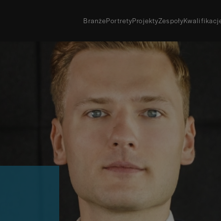
Branże
Portrety
Projekty
Zespoły
Kwalifikac
Pobierz bezpłat
Lubisz papierowe
Zamów darmowy
Chcesz odebrać p
Sprawdź, gdzie 
Archiwalne wyd