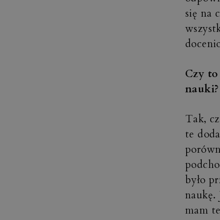
się na 
wszyst
doceni
Czy to
nauki?
Tak, cz
te dod
porówny
podcho
było pr
naukę. 
mam te 