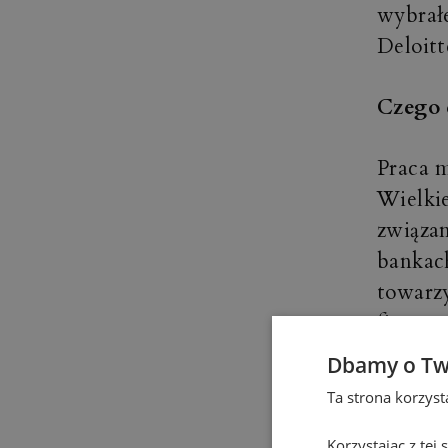
wybrał
Deloitt
Czego 
Praca 
Wielkie
związa
bankac
towarz
finans
Dbamy o Tw
Dlacze
Ta strona korzys
zdecyd
Korzystając z tej