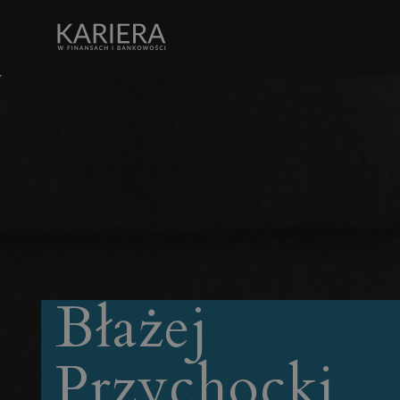
Błażej
Przychocki