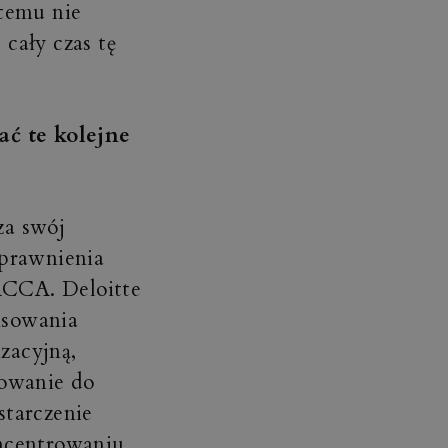
 temu nie
cały czas tę
ć te kolejne
za swój
uprawnienia
ACCA. Deloitte
nsowania
zacyjną,
owanie do
starczenie
oncentrowaniu