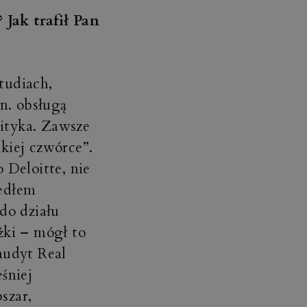
Jak trafił Pan
tudiach,
n. obsługą
lityka. Zawsze
kiej czwórce”.
 Deloitte, nie
zedłem
do działu
żki – mógł to
audyt Real
śniej
szar,