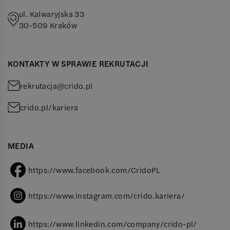
ul. Kalwaryjska 33
30-509
Kraków
KONTAKTY W SPRAWIE REKRUTACJI
r
e
k
r
u
t
a
c
j
a
@
c
r
i
d
o
.
p
l
c
r
i
d
o
.
p
l
/
k
a
r
i
e
r
a
MEDIA
https://www.facebook.com/CridoPL
https://www.instagram.com/crido.kariera/
https://www.linkedin.com/company/crido-pl/