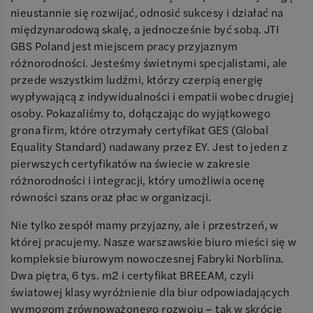
nieustannie się rozwijać, odnosić sukcesy i działać na
międzynarodową skalę, a jednocześnie być sobą. JTI
GBS Poland jest miejscem pracy przyjaznym
różnorodności. Jesteśmy świetnymi specjalistami, ale
przede wszystkim ludźmi, którzy czerpią energię
wypływającą z indywidualności i empatii wobec drugiej
osoby. Pokazaliśmy to, dołączając do wyjątkowego
grona firm, które otrzymały certyfikat GES (Global
Equality Standard) nadawany przez EY. Jest to jeden z
pierwszych certyfikatów na świecie w zakresie
różnorodności i integracji, który umożliwia ocenę
równości szans oraz płac w organizacji.
Nie tylko zespół mamy przyjazny, ale i przestrzeń, w
której pracujemy. Nasze warszawskie biuro mieści się w
kompleksie biurowym nowoczesnej Fabryki Norblina.
Dwa piętra, 6 tys. m2 i certyfikat BREEAM, czyli
światowej klasy wyróżnienie dla biur odpowiadających
wymogom zrównoważonego rozwoju – tak w skrócie