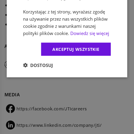
plan emerytalny (PPE) i oszczędnościowy (PPO);
Korzystając z tej strony, wyrażasz zgodę
dodatkowy urlop rodzinny;
na używanie przez nas wszystkich plików
kafeterię benefitów.
cookie zgodnie z warunkami naszej
polityki plików cookie.
Dowiedz się więcej
ADRESY
AKCEPTUJ WSZYSTKIE
Fabryka Norblina
DOSTOSUJ
Żelazna 51/53
00-841
Warszawa
MEDIA
https://facebook.com/JTIcareers
https://www.linkedin.com/company/jti/