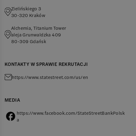
Zielińskiego 3
30-320
Kraków
Alchemia, Titanium Tower
aleja Grunwaldzka 409
80-309
Gdańsk
KONTAKTY W SPRAWIE REKRUTACJI
h
t
t
p
s
:
/
/
w
w
w
.
s
t
a
t
e
s
t
r
e
e
t
.
c
o
m
/
u
s
/
e
n
MEDIA
https://www.facebook.com/StateStreetBankPolsk
a