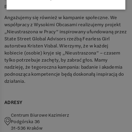
podnoszące kompetencje.
Angażujemy się również w kampanie społeczne. We
współpracy z Wysokimi Obcasami realizujemy projekt
„Nieustraszona w Pracy” inspirowany ufundowaną przez
State Street Global Advisors rzeźbą Fearless Girl
autorstwa Kristen Visbal. Wierzymy, że w każdej
kobiecie (osobie) kryje się „Nieustraszona” – czasem
tylko potrzebuje zachęty, by zabrać głos. Mamy
nadzieję, że tegoroczna kampania: badanie i akademia
podnosząca kompetencje będą doskonałą inspiracją do
działania.
ADRESY
Centrum Biurowe Kazimierz
Podgórska 36
31-536
Kraków