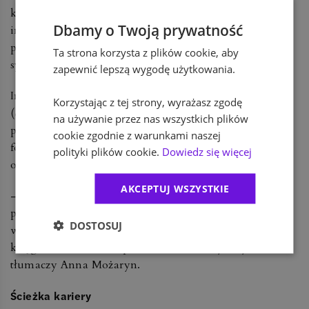
kompleksowego oprogramowania klasy ERP lub
Dbamy o Twoją prywatność
innych programów wspomagających, które
pozwalają na automatyczny transfer danych do
Ta strona korzysta z plików cookie, aby
systemu księgowego – wyjaśnia Anna Możaryn.
zapewnić lepszą wygodę użytkowania.
Innym rozwiązaniem jest oprogramowanie OCR
Korzystając z tej strony, wyrażasz zgodę
(
optical character recognition)
polegające na
na używanie przez nas wszystkich plików
przetwarzaniu dokumentów papierowych na
cookie zgodnie z warunkami naszej
formę elektroniczną i ich automatycznej dekretacji
polityki plików cookie.
Dowiedz się więcej
oraz księgowaniu.
AKCEPTUJ WSZYSTKIE
– Zdecydowanie wszystkie te usprawnienia
przenoszą ciężar pracy księgowego przede
DOSTOSUJ
wszystkim na kontrolę i analizę wyników
księgowań w ramach procesów automatycznych –
tłumaczy Anna Możaryn.
Ścieżka kariery