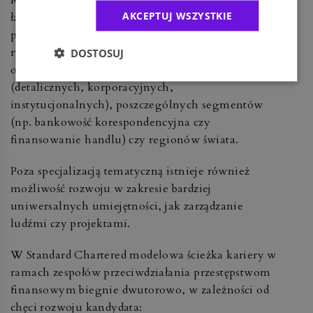
KYC), za monitoring transakcji, zapobieganie
AKCEPTUJ WSZYSTKIE
łamaniu sankcji czy za identyfikowanie osób
powiązanych politycznie w celu zarządzania
ryzykiem korupcji i łapówkarstwa, a to wszystko w
DOSTOSUJ
odniesieniu do różnych grup klientów
(detalicznych, korporacyjnych,
instytucjonalnych), poszczególnych segmentów
(np. bankowość korespondencyjna czy
finansowanie handlu) czy regionów świata.
Poza specjalizacją tematyczną istnieje również
możliwość rozwoju w zakresie bardziej
uniwersalnych umiejętności, jak zarządzanie
ludźmi czy projektami.
W Standard Chartered modelowa ścieżka kariery w
ramach zespołów przeciwdziałania przestępstwom
finansowym biegnie dwutorowo, w zależności od
chęci rozwoju kandydata: