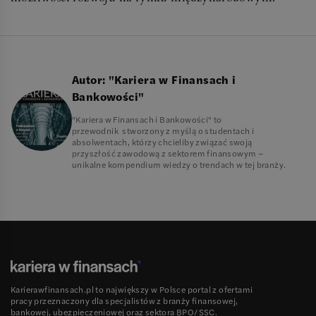
Autor:
"Kariera w Finansach i
Bankowości"
"Kariera w Finansach i Bankowości" to
przewodnik stworzony z myślą o studentach i
absolwentach, którzy chcieliby związać swoją
przyszłość zawodową z sektorem finansowym –
unikalne kompendium wiedzy o trendach w tej branży.
Karierawfinansach.pl to największy w Polsce portal z ofertami
pracy przeznaczony dla specjalistów z branży finansowej,
bankowej, ubezpieczeniowej oraz sektora BPO/SSC.