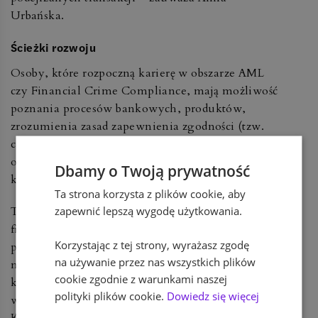
Urbańska.
Ścieżki rozwoju
Osoby, które rozpoczną karierę w obszarze AML
czy Financial Crime Compliance, mają możliwość
poznania procesów bankowych, produktów,
zrozumienia zasad zapewnienia zgodności (tzw.
compliance) oraz kontaktu z biznesem, czyli z
osobami odpowiedzialnymi za współpracę z
Dbamy o Twoją prywatność
klientami i generowanie przychodów dla banku.
Ta strona korzysta z plików cookie, aby
zapewnić lepszą wygodę użytkowania.
Tematyka przeciwdziałania przestępczości
finansowej jest obszerna, dlatego zadania
Korzystając z tej strony, wyrażasz zgodę
pracowników tego obszaru mogą się różnić:
na używanie przez nas wszystkich plików
można np. odpowiadać za analizę działalności
cookie zgodnie z warunkami naszej
klienta na etapie nawiązywania i rozwoju
polityki plików cookie.
Dowiedz się więcej
współpracy (czyli tzw. Know Your Customer,