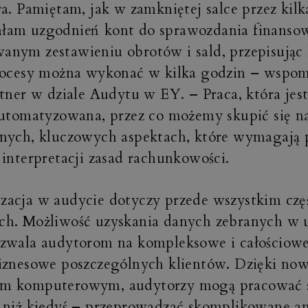
ra. Pamiętam, jak w zamkniętej salce przez kilk
łam uzgodnień kont do sprawozdania finanso
nym zestawieniu obrotów i sald, przepisując 
rocesy można wykonać w kilka godzin – wspo
rtner w dziale Audytu w EY. – Praca, która jes
automatyzowana, przez co możemy skupić się na
nych, kluczowych aspektach, które wymagają 
 interpretacji zasad rachunkowości.
acja w audycie dotyczy przede wszystkim czę
ch. Możliwość uzyskania danych zebranych w 
zwala audytorom na kompleksowe i całościowe
iznesowe poszczególnych klientów. Dzięki no
m komputerowym, audytorzy mogą pracować sp
 niż kiedyś – przeprowadzać skomplikowane ana