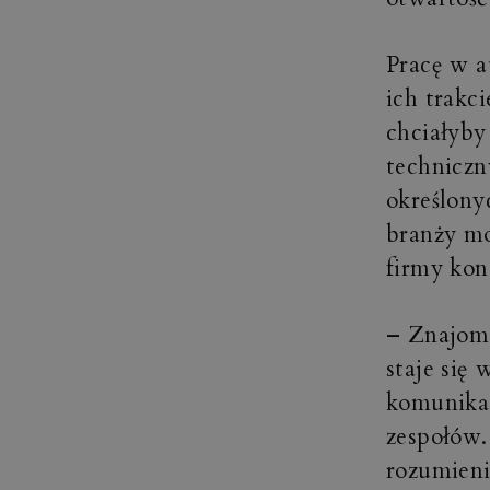
Pracę w a
ich trakc
chciałyby
techniczn
określony
branży mo
firmy kon
– Znajomo
staje się
komunikac
zespołów.
rozumieni