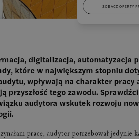
ZOBACZ OFERTY P
rmacja, digitalizacja, automatyzacja 
endy, które w największym stopniu doty
audytu, wpływają na charakter pracy 
ują przyszłość tego zawodu. Sprawdźci
wiązku audytora wskutek rozwoju no
gii.
zynałam pracę, audytor potrzebował jedynie ka