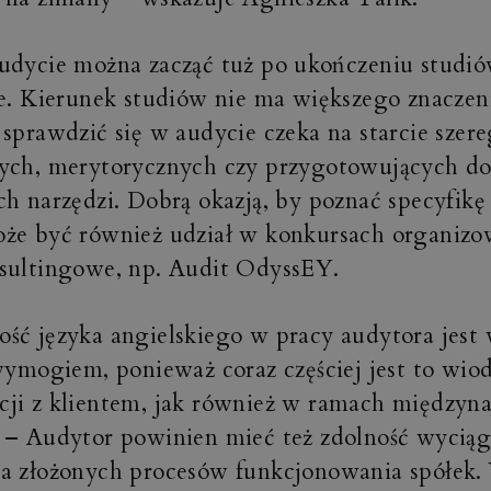
udycie można zacząć tuż po ukończeniu studió
ie. Kierunek studiów nie ma większego znaczen
 sprawdzić się w audycie czeka na starcie szere
ych, merytorycznych czy przygotowujących do 
ch narzędzi. Dobrą okazją, by poznać specyfikę
że być również udział w konkursach organizo
sultingowe, np. Audit OdyssEY.
ść języka angielskiego w pracy audytora jest 
 wymogiem, ponieważ coraz częściej jest to wio
ji z klientem, jak również w ramach między
 – Audytor powinien mieć też zdolność wycią
a złożonych procesów funkcjonowania spółek.