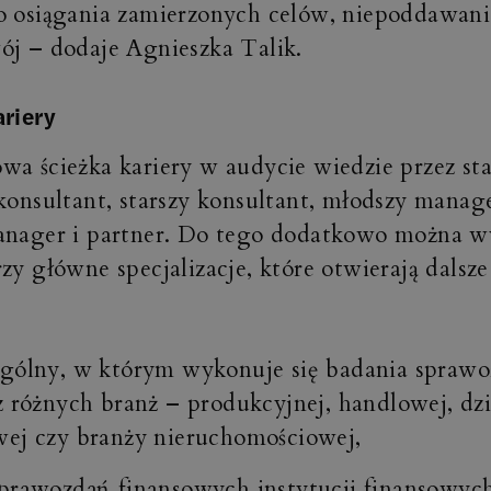
o osiągania zamierzonych celów, niepoddawanie
ój – dodaje Agnieszka Talik.
ariery
wa ścieżka kariery w audycie wiedzie przez st
 konsultant, starszy konsultant, młodszy manag
anager i partner. Do tego dodatkowo można w
rzy główne specjalizacje, które otwierają dalsz
ogólny, w którym wykonuje się badania spraw
z różnych branż – produkcyjnej, handlowej, dzi
ej czy branży nieruchomościowej,
prawozdań finansowych instytucji finansowyc