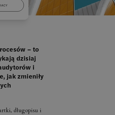
RACY
procesów – to
kają dzisiaj
audytorów i
e, jak zmieniły
wych
rtki, długopisu i