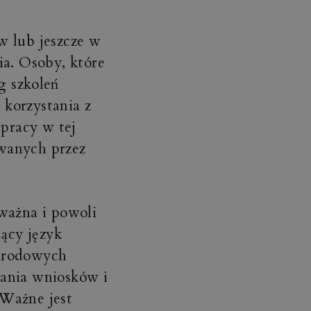
w lub jeszcze w
ia. Osoby, które
g szkoleń
korzystania z
 pracy w tej
wanych przez
ważna i powoli
dący język
narodowych
gania wniosków i
 Ważne jest