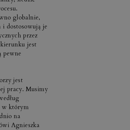
rocesu.
wno globalnie,
 i dostosowują je
ycznych przez
kierunku jest
ją pewne
rzy jest
zej pracy. Musimy
 według
, w którym
dnio na
mówi Agnieszka