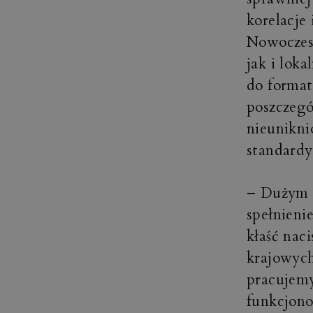
korelacje
Nowoczesn
jak i lok
do format
poszczegó
nieunikni
standardy
– Dużym w
spełnieni
kłaść nac
krajowyc
pracujemy
funkcjono