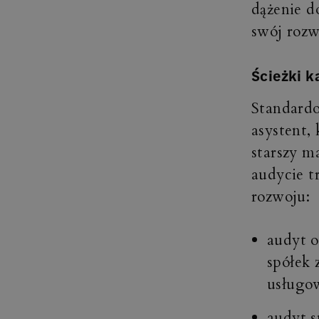
dążenie d
swój rozw
Ścieżki k
Standardo
asystent,
starszy m
audycie t
rozwoju:
audyt 
spółek 
usługow
audyt s