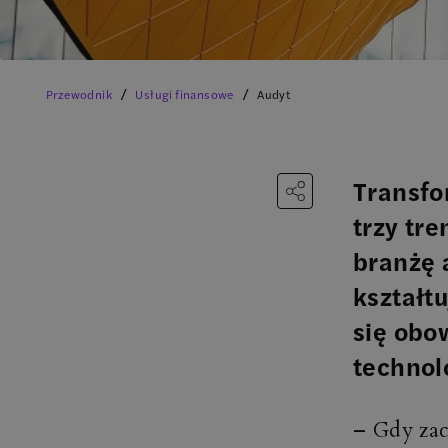
/
/
Przewodnik
Usługi finansowe
Audyt
Transfo
trzy tr
branżę 
kształt
się obo
technolo
– Gdy zac