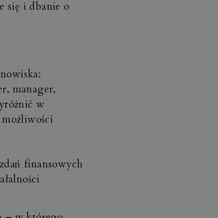
 się i dbanie o
anowiska:
er, manager,
yróżnić w
e możliwości
ozdań finansowych
ałalności
h – w którego