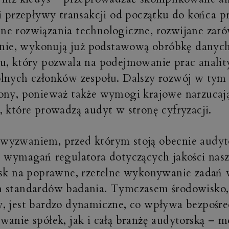
 i przepływy transakcji od początku do końca p
e rozwiązania technologiczne, rozwijane zaró
alnie, wykonują już podstawową obróbkę danych
u, który pozwala na podejmowanie prac analit
lnych członków zespołu. Dalszy rozwój w tym 
ony, ponieważ także wymogi krajowe narzuca
, które prowadzą audyt w stronę cyfryzacji.
yzwaniem, przed którym stoją obecnie audyto
e wymagań regulatora dotyczących jakości nas
isk na poprawne, rzetelne wykonywanie zadań
h standardów badania. Tymczasem środowisko
, jest bardzo dynamiczne, co wpływa bezpośre
wanie spółek, jak i całą branżę audytorską – 