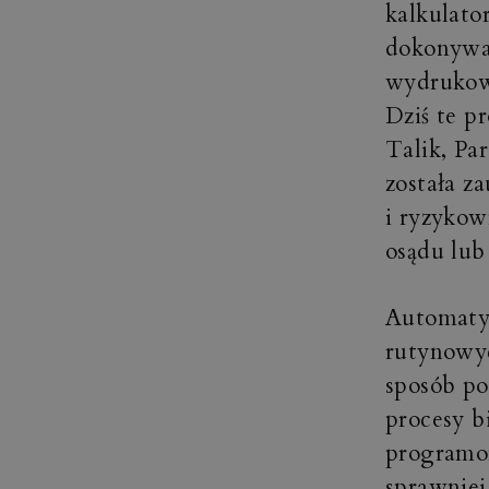
kalkulato
dokonywa
wydrukowa
Dziś te p
Talik, Pa
została z
i ryzykow
osądu lub
Automatyz
rutynowy
sposób po
procesy b
programo
sprawniej