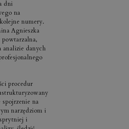
a dni
wego na
kolejne numery.
mina Agnieszka
t powtarzalna,
 analizie danych
profesjonalnego
ści procedur
ustrukturyzowany
 spojrzenie na
wym narzędziom i
rytniej i
lizy, śledzić