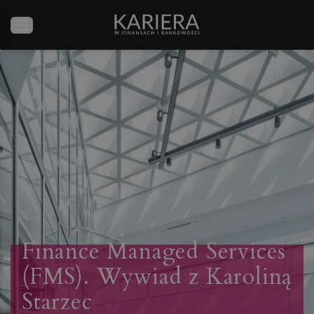
Finance Managed Services
(FMS). Wywiad z Karoliną
Starzec