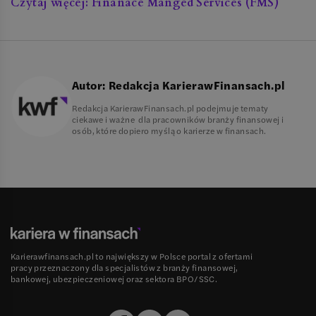
Czytaj więcej: Finanace Manged Services (FMS)
Autor:
Redakcja KarierawFinansach.pl
Redakcja KarierawFinansach.pl podejmuje tematy
ciekawe i ważne dla pracowników branży finansowej i
osób, które dopiero myślą o karierze w finansach.
Karierawfinansach.pl to największy w Polsce portal z ofertami
pracy przeznaczony dla specjalistów z branży finansowej,
bankowej, ubezpieczeniowej oraz sektora BPO/SSC.