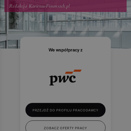
Redakcja KarierawFinansach.pl
We współpracy z
PRZEJDŹ DO PROFILU PRACODAWCY
ZOBACZ OFERTY PRACY