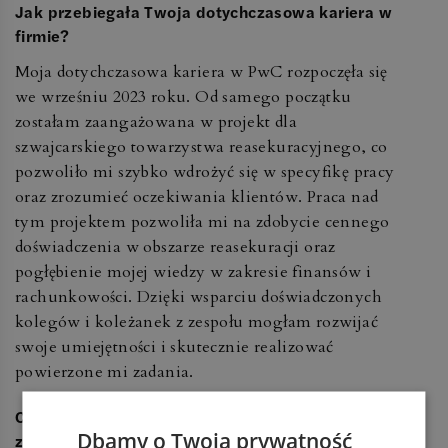
Jak przebiegała Twoja dotychczasowa kariera w
firmie?
Moja dotychczasowa kariera w PwC rozpoczęła się
we wrześniu 2023 roku. Od samego początku
zostałam zaangażowana w projekt dla
szwajcarskiego towarzystwa reasekuracyjnego, co
pozwoliło mi szybko wdrożyć się w specyfikę pracy
oraz zrozumieć oczekiwania klientów. Praca nad
tym projektem pozwoliła mi na zdobycie cennego
doświadczenia w obszarze reasekuracji oraz
pogłębienie mojej wiedzy w zakresie finansów i
rachunkowości. Dzięki wsparciu doświadczonych
kolegów i koleżanek z zespołu mogłam rozwijać
swoje umiejętności i skutecznie realizować
powierzone mi zadania.
Co obecnie należy do Twoich głównych zadań i
Dbamy o Twoją prywatność
zakresu obowiązków?