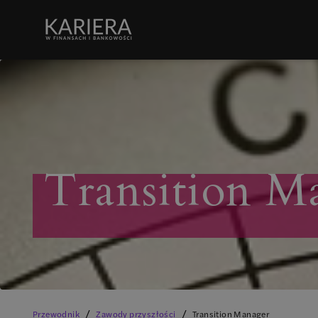
Transition M
/
/
Przewodnik
Zawody przyszłości
Transition Manager