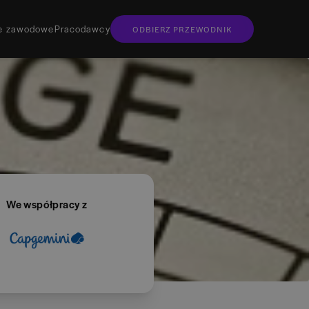
je zawodowe
Pracodawcy
ODBIERZ PRZEWODNIK
nie przewodnik w wersji elektronicznej
 wydania?
 egzemplarz do domu
rzewodnik osobiście?
go znajdziesz
We współpracy z
ania