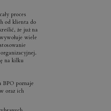
cały proces
h od klienta do
reślić, że już na
wywołuje wiele
astosowanie
organizacyjnej.
ę na kilku
um BPO poznaje
w oraz ich
wybranych