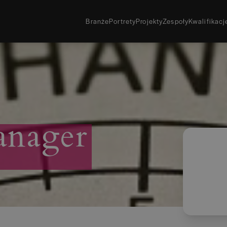
Branże
Portrety
Projekty
Zespoły
Kwalifikac
Pobierz bezpłat
Lubisz papierowe
Zamów darmowy
anager
Chcesz odebrać p
Sprawdź, gdzie 
Archiwalne wyd