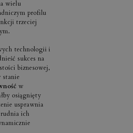
a wielu
adniczym profilu
nkcji trzeciej
nym.
wych technologii i
dnieść sukces na
stości biznesowej,
 stanie
wność
w
łby osiągnięty
zenie usprawnia
rudnia ich
dynamicznie