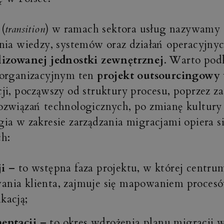
(
transition
) w ramach sektora usług nazywamy 
nia wiedzy, systemów oraz działań operacyjnyc
lizowanej jednostki zewnętrznej
. Warto podk
 organizacyjnym ten
projekt outsourcingowy
ji, począwszy od struktury procesu, poprzez z
związań technologicznych, po zmianę kultury 
ia w zakresie zarządzania migracjami opiera si
h:
ji
– to wstępna faza projektu, w której centr
ania klienta, zajmuje się mapowaniem procesó
ikacją;
entacji
– to okres wdrożenia planu migracji 