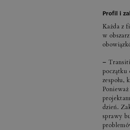
Profil i 
Każda z f
w obszarz
obowiązkó
– Transit
początku 
zespołu, 
Ponieważ 
projektam
dzień. Za
sprawy bu
problemów