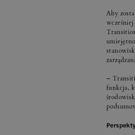
Aby zosta
wcześniej
Transiti
umiejętno
stanowisk
zarządzan
– Transit
funkcja,
środowisk
podsumow
Perspekt