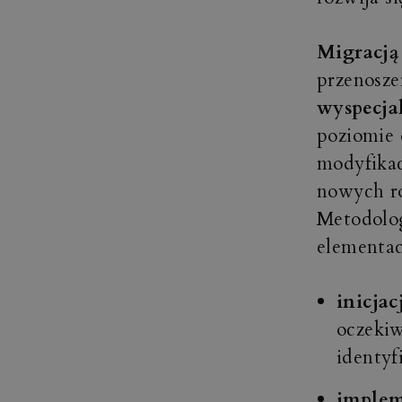
Migracją
przenosze
wyspecja
poziomie
modyfikac
nowych ro
Metodolog
elementac
inicjac
oczekiw
identyf
implem