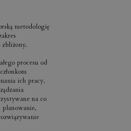
orską metodologię
zakres
 zbliżony.
całego procesu od
 członkom
onania ich pracy.
rządzania
orzystywane na co
 planowanie,
rozwiązywanie