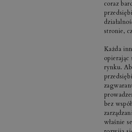
coraz bar
przedsięb
działalnoś
stronie, 
Każda inn
opierając
rynku. Ab
przedsięb
zagwaran
prowadzen
bez współ
zarządzan
właśnie s
rozwija si