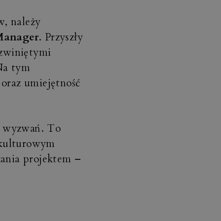
w, należy
Manager
. Przyszły
zwiniętymi
Na tym
 oraz umiejętność
ię wyzwań. To
ykulturowym
zania projektem –