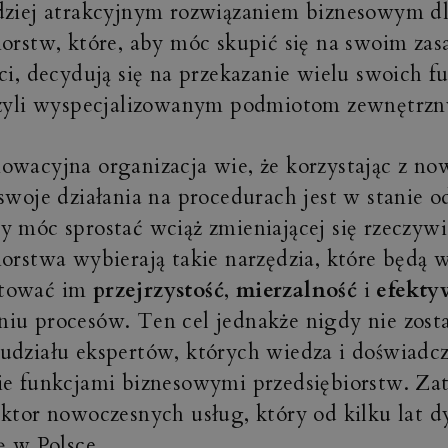
dziej atrakcyjnym rozwiązaniem biznesowym dl
iorstw, które, aby móc skupić się na swoim zas
ci, decydują się na przekazanie wielu swoich fu
czyli wyspecjalizowanym podmiotom zewnętrz
owacyjna organizacja wie, że korzystając z no
 swoje działania na procedurach jest w stanie o
y móc sprostać wciąż zmieniającej się rzeczywi
iorstwa wybierają takie narzędzia, które będą w
tować im
przejrzystość
,
mierzalność
i
efekty
iu procesów. Ten cel jednakże nigdy nie zosta
udziału ekspertów, których wiedza i doświadc
ie funkcjami biznesowymi przedsiębiorstw. Zat
ektor nowoczesnych usług, który od kilku lat 
ę w Polsce.