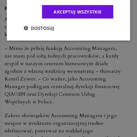
Profil i zakres obowiązków
AKCEPTUJ WSZYSTKIE
Accounting Manager to specyficzne stanowisko, w
ramach którego wiedza ekspercka przenika się z
DOSTOSUJ
kompetencjami managerskimi.
– Mimo że pełnię funkcję Accounting Managera,
nie mam pod sobą żadnych pracowników, a każdy
zespół w naszym centrum biznesowym działa
zgodnie z własną strukturą wewnętrzną – tłumaczy
Kamil Zywer. – Co ważne, jako Accounting
Manager podlegam centralnej dyrekcji finansowej
QIAGEN oraz Dyrekcji Centrum Usług
Wspólnych w Polsce.
Zakres obowiązków Accounting Managera i jego
miejsce w strukturze organizacyjnej trudno
zdefiniować, ponieważ na rozkład jego