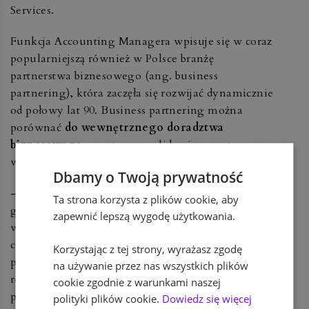
Services.
Funkcja Accounting Managera wpisuje się w coraz
popularniejszą również w Polsce branżę
partnerstwa biznesowego (ang. business
partnering), która zaczęła się rozwijać dynamicznie
od połowy lat 90. Business partnering można
porównać
do wewnętrznego doradztwa
biznesowego
, opartego o solidną i ugruntowaną
wiedzę finansową.
Dbamy o Twoją prywatność
– Business partnering to odpowiedź na postępującą
Ta strona korzysta z plików cookie, aby
globalizację oraz zjawisko offshoringu. Zwłaszcza
zapewnić lepszą wygodę użytkowania.
w Polsce wciąż ewoluuje profil działalności
centrów usług wspólnych, które w wyniku
Korzystając z tej strony, wyrażasz zgodę
profesjonalizacji zaczynają dostarczać coraz lepsze
na używanie przez nas wszystkich plików
rozwiązania przy obsłudze skomplikowanych
cookie zgodnie z warunkami naszej
procesów biznesowych – twierdzi Kamil Zywer.
polityki plików cookie.
Dowiedz się więcej