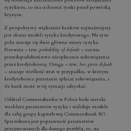
ryzykiem, co ma uchronić rynki przed powtórką
kryzysu.
Z perspektywy większości banków najważniejszy
jest obszar modeli ryzyka kredytowego. Na tym
polu szacuje się dwie główne miary ryzyka.
Pierwsza – tzw.
probability of default
– ocenia
prawdopodobieństwo niespłacenia zobowiązania
przez kredytobiorcę. Druga – tzw.
loss given default
– szacuje wielkość strat w przypadku, w którym
kredytobiorca przestanie spłacać zobowiązania, i
ile bank może w tej sytuacji odzyskać.
Oddział Commerzbanku w Polsce bada szeroki
wachlarz parametrów ryzyka i waliduje modele
dla całej grupy kapitałowej Commerzbank AG.
Sprawdzana jest poprawność parametrów
przyjmowanych dla danego portfela, to, na